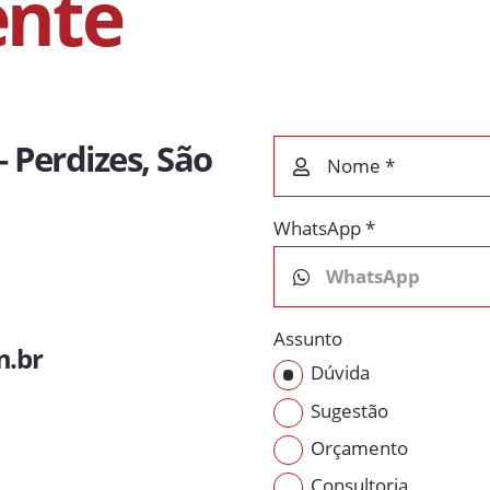
ente
– Perdizes, São
Nome *
WhatsApp *
Assunto
m.br
Dúvida
Sugestão
Orçamento
Consultoria