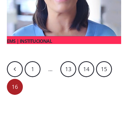
EMS | INSTITUCIONAL
1
…
13
14
15
16